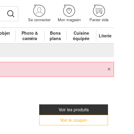
Se connecter
Mon magasin
Panier vide
objet
Photo &
Bons
Cuisine
Literie
é
caméra
plans
équipée
×
Voir les produits
Voir le coupon