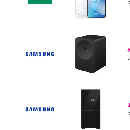
D
D
D