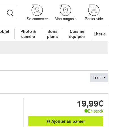
Se connecter
Mon magasin
Panier vide
objet
Photo &
Bons
Cuisine
Literie
é
caméra
plans
équipée
Trier
19,99€
En stock
Ajouter au panier