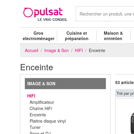
Gros
Cuisine et
Maison &
electroménager
préparation
entretien
Accueil
Image & Son
HIFI
Enceinte
Enceinte
53 articl
IMAGE & SON
Trié par pr
HIFI
Amplificateur
Chaîne HiFi
Enceinte
Platine disque vinyl
Tuner
Sono et DJ