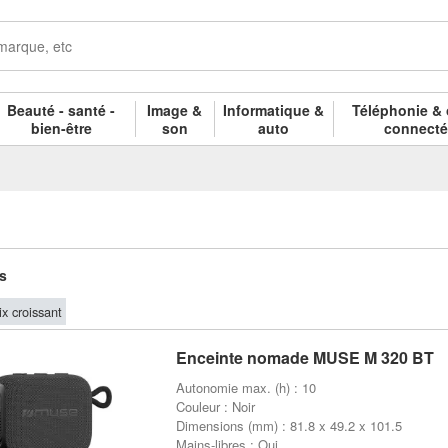
Beauté - santé -
Image &
Informatique &
Téléphonie & 
bien-être
son
auto
connect
es
ix croissant
Enceinte nomade MUSE M 320 BT
Autonomie max. (h) : 10
Couleur : Noir
Dimensions (mm) : 81.8 x 49.2 x 101.5
Mains-libres : Oui