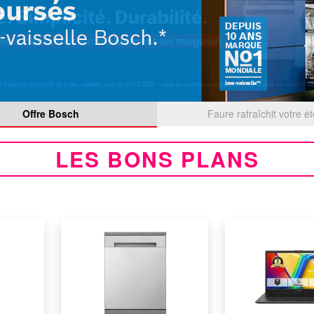
Offre Bosch
Faure rafraîchit votre é
LES BONS PLANS