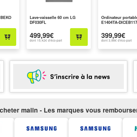
s BEKO
Lave-vaisselle 60 cm LG
Ordinateur portab
DF030FL
E1404TA-DICEB11
499,99€
399,99€
dont
15,42€
d'éco-part
dont
3,98€
d'éco-part
cheter malin - Les marques vous rembourse