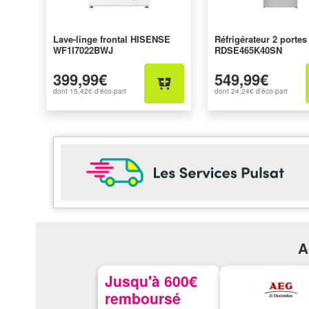
Lave-linge frontal HISENSE
Réfrigérateur 2 porte
WF1I7022BWJ
RDSE465K40SN
399,99€
549,99€
dont
15,42€
d'éco-part
dont
24,24€
d'éco-part
A
Jusqu'à 600€
remboursé