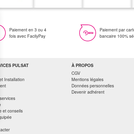
Paiement en 3 ou 4
Paiement par cart
fois avec FacilyPay
bancaire 100% sé
VICES PULSAT
À PROPOS
CGV
et Installation
Mentions légales
ent
Données personnelles
Devenir adhérent
services
e
 et conseils
quipée
acter