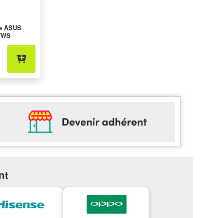
le ASUS
7WS
nt