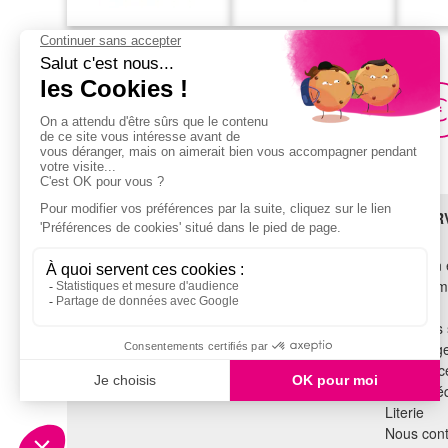
Achats en ligne
et/ou en magasin
BESOIN D'AIDE ?
LES SER
SAV
Livraison 
TROUVEZ-NOUS !
Financem
Garantie
Voir tous les magasins
Tous nos 
Recyclag
SUIVEZ-NOUS !
Assistance
Cuisine é
Literie
Nous cont