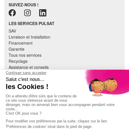
SUIVEZ-NOUS !
LES SERVICES PULSAT
SAV
Livraison et Installation
Financement
Garantie
Tous nos services
Recyclage
Assistance et conseils
Cuisine équipée
Literie
Nous contacter
Mon compte
À PROPOS
CGV
Mentions légales
Données personnelles
Devenir adhérent