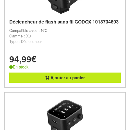
Déclencheur de flash sans fil GODOX 1018734693
Compatible avec : N/C
Gamme : X3
Type : Déclencheur
94,99€
En stock
Ajouter au panier