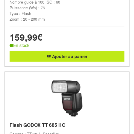
Nombre guide à 100 ISO : 60
Puissance (Ws) : 76
Type : Flash
Zoom : 20 - 200 mm
159,99€
En stock
Ajouter au panier
Flash GODOX TT 685 II C
Gamme : TT685 II Speedlite