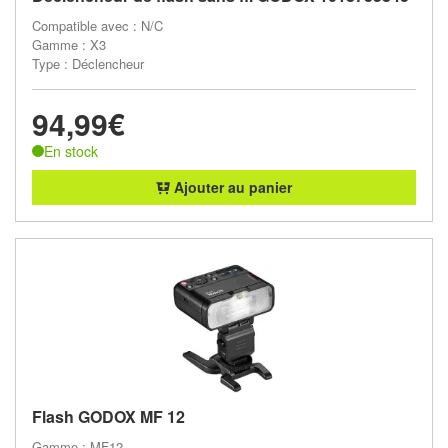
Compatible avec : N/C
Gamme : X3
Type : Déclencheur
94,99€
En stock
Ajouter au panier
Flash GODOX MF 12
Gamme : MF12