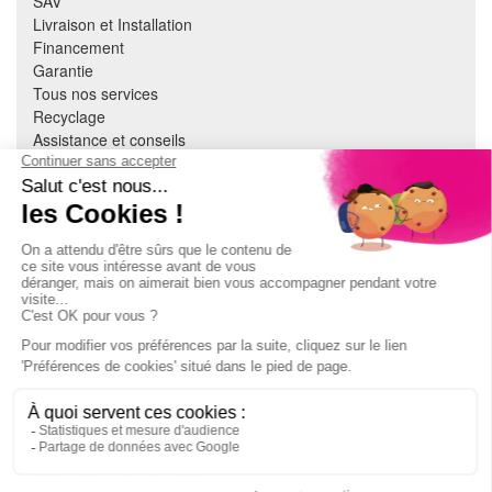
SAV
Livraison et Installation
Financement
Garantie
Tous nos services
Recyclage
Assistance et conseils
Cuisine équipée
Literie
Nous contacter
Mon compte
À PROPOS
CGV
Mentions légales
Données personnelles
Devenir adhérent
EN SAVOIR PLUS
Indice de réparabilité
Accès extranet Pulsat
S'abonner à la newsletter