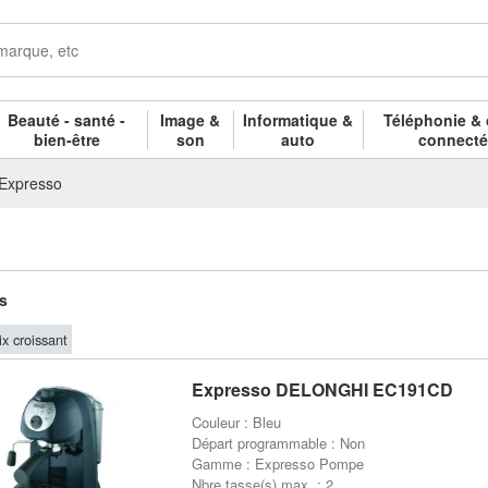
Beauté - santé -
Image &
Informatique &
Téléphonie & 
bien-être
son
auto
connect
Expresso
es
ix croissant
Expresso DELONGHI EC191CD
Couleur : Bleu
Départ programmable : Non
Gamme : Expresso Pompe
Nbre tasse(s) max. : 2