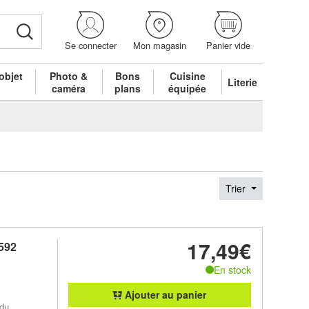
Se connecter
Mon magasin
Panier vide
objet
Photo &
Bons
Cuisine
Literie
é
caméra
plans
équipée
Trier
17,49€
592
En stock
Ajouter au panier
 du