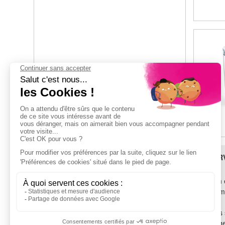
BESOIN D'AIDE ?
LES SER
SAV
Livraison 
TROUVEZ-NOUS !
Financem
Garantie
Voir tous les magasins
Tous nos 
Recyclag