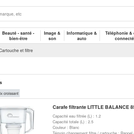
Beauté - santé -
Image &
Informatique &
Téléphonie & 
bien-être
son
auto
connect
Cartouche et filtre
es
ix croissant
Carafe filtrante LITTLE BALANCE 8
Capacité eau filtrée (L) : 1.2
Capacité totale (L) : 2.5
Couleur : Blanc
Témoin changement filtre / cartouche : Rappel