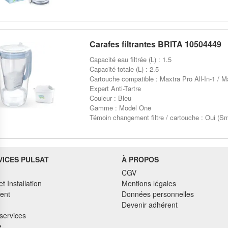
Carafes filtrantes BRITA 10504449
Capacité eau filtrée (L) : 1.5
Capacité totale (L) : 2.5
Cartouche compatible : Maxtra Pro All-In-1 / M
Expert Anti-Tartre
Couleur : Bleu
Gamme : Model One
Témoin changement filtre / cartouche : Oui (Sm
VICES PULSAT
À PROPOS
CGV
et Installation
Mentions légales
ent
Données personnelles
Devenir adhérent
services
e