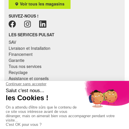
Voir tous les magasins
SUIVEZ-NOUS !
LES SERVICES PULSAT
SAV
Livraison et Installation
Financement
Garantie
Tous nos services
Recyclage
Assistance et conseils
Cuisine équipée
Literie
Nous contacter
Mon compte
À PROPOS
CGV
Mentions légales