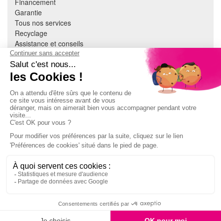
Financement
Garantie
Tous nos services
Recyclage
Assistance et conseils
Cuisine équipée
Literie
Nous contacter
Mon compte
À PROPOS
CGV
Mentions légales
Données personnelles
Devenir adhérent
EN SAVOIR PLUS
Indice de réparabilité
Accès extranet Pulsat
S'abonner à la newsletter
Jeux concours
E-réservation