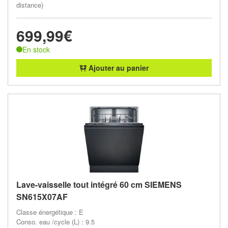
distance)
699,99€
En stock
Ajouter au panier
Lave-vaisselle tout intégré 60 cm SIEMENS
SN615X07AF
Classe énergétique : E
Conso. eau /cycle (L) : 9.5