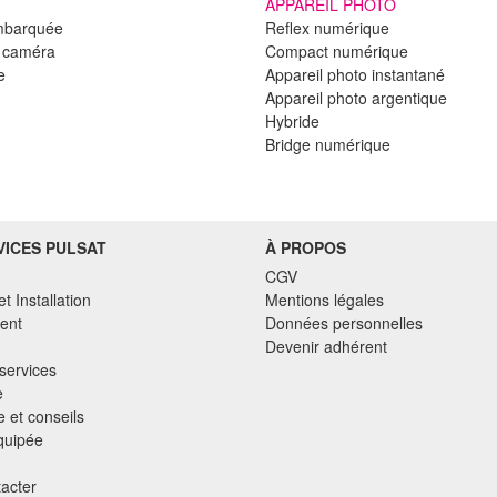
APPAREIL PHOTO
mbarquée
Reflex numérique
e caméra
Compact numérique
e
Appareil photo instantané
Appareil photo argentique
Hybride
Bridge numérique
VICES PULSAT
À PROPOS
CGV
et Installation
Mentions légales
ent
Données personnelles
Devenir adhérent
services
e
 et conseils
quipée
acter