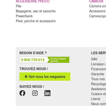
ACCESSOIRE PHOTO
CAMERA
Pile
Caméra e
Bagagerie, sac et sacoche
Accessoir
Powerbank
Camescop
Pied, perche et accessoire
BESOIN D'AIDE ?
LES SER
SAV
Livraison 
TROUVEZ-NOUS !
Financem
Garantie
Voir tous les magasins
Tous nos 
Recyclag
SUIVEZ-NOUS !
Assistance
Cuisine é
Literie
Nous cont