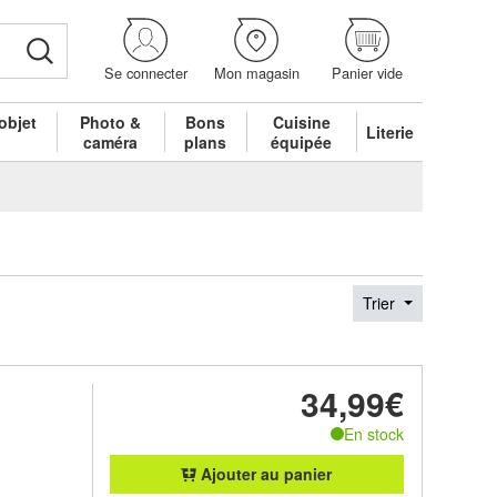
Se connecter
Mon magasin
Panier vide
objet
Photo &
Bons
Cuisine
Literie
é
caméra
plans
équipée
Trier
34,99€
En stock
Ajouter au panier