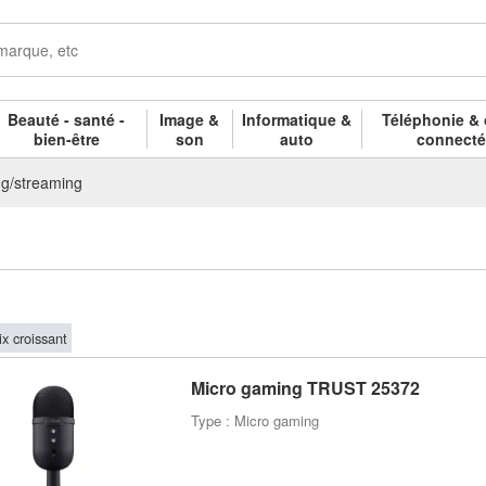
Beauté - santé -
Image &
Informatique &
Téléphonie & 
bien-être
son
auto
connect
g/streaming
ix croissant
Micro gaming TRUST 25372
Type : Micro gaming