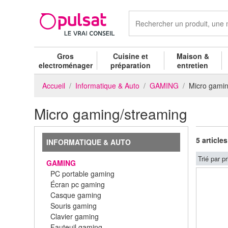
Gros
Cuisine et
Maison &
electroménager
préparation
entretien
Accueil
Informatique & Auto
GAMING
Micro gamin
Micro gaming/streaming
5 articles
INFORMATIQUE & AUTO
Trié par pr
GAMING
PC portable gaming
Écran pc gaming
Casque gaming
Souris gaming
Clavier gaming
Fauteuil gaming