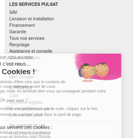
LES SERVICES PULSAT
SAV
Livraison et Installation
Financement
Garantie
Tous nos services
Recyclage
Assistance et conseils
Cuisine équipée
Literie
Nous contacter
Mon compte
À PROPOS
CGV
Mentions légales
Données personnelles
Devenir adhérent
EN SAVOIR PLUS
Indice de réparabilité