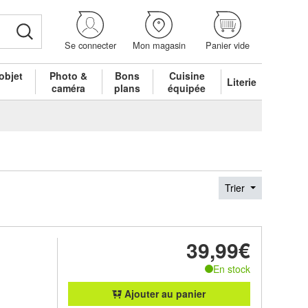
Se connecter
Mon magasin
Panier vide
objet
Photo &
Bons
Cuisine
Literie
é
caméra
plans
équipée
Trier
39,99€
En stock
Ajouter au panier