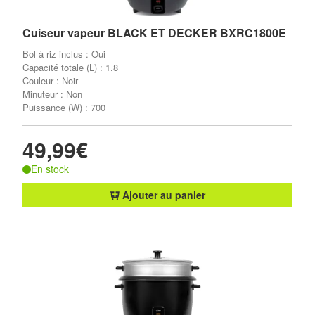
Cuiseur vapeur BLACK ET DECKER BXRC1800E
Bol à riz inclus : Oui
Capacité totale (L) : 1.8
Couleur : Noir
Minuteur : Non
Puissance (W) : 700
49,99€
En stock
Ajouter au panier