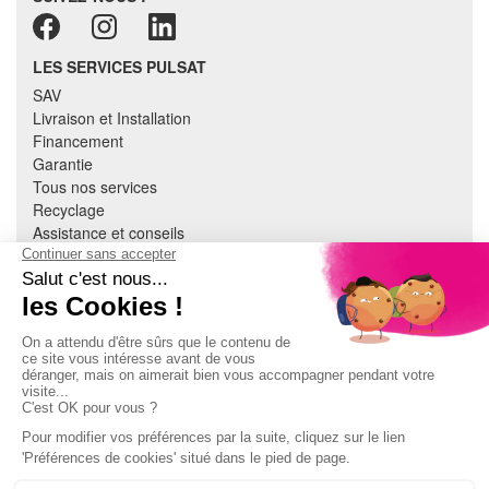
LES SERVICES PULSAT
SAV
Livraison et Installation
Financement
Garantie
Tous nos services
Recyclage
Assistance et conseils
Cuisine équipée
Literie
Nous contacter
Mon compte
À PROPOS
CGV
Mentions légales
Données personnelles
Devenir adhérent