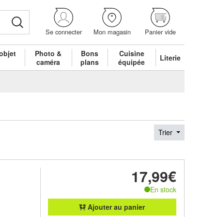
Se connecter
Mon magasin
Panier vide
objet
Photo &
Bons
Cuisine
Literie
é
caméra
plans
équipée
Trier
17,99€
En stock
Ajouter au panier