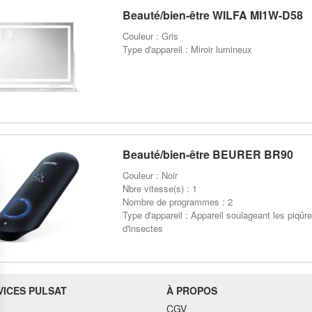
Beauté/bien-être WILFA MI1W-D58
Couleur : Gris
Type d'appareil : Miroir lumineux
Beauté/bien-être BEURER BR90
Couleur : Noir
Nbre vitesse(s) : 1
Nombre de programmes : 2
Type d'appareil : Appareil soulageant les piqûr
d'insectes
VICES PULSAT
À PROPOS
CGV