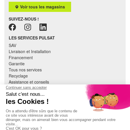
Voir tous les magasins
SUIVEZ-NOUS !
LES SERVICES PULSAT
SAV
Livraison et Installation
Financement
Garantie
Tous nos services
Recyclage
Assistance et conseils
Cuisine équipée
Literie
Nous contacter
Mon compte
À PROPOS
CGV
Mentions légales