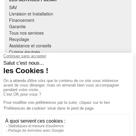
SAV
Livraison et Installation
Financement
Garantie
Tous nos services
Recyclage
Assistance et conseils
Cuisine équipée
Literie
Nous contacter
Mon compte
À PROPOS
CGV
Mentions légales
Données personnelles
Devenir adhérent
EN SAVOIR PLUS
Indice de réparabilité
Accès extranet Pulsat