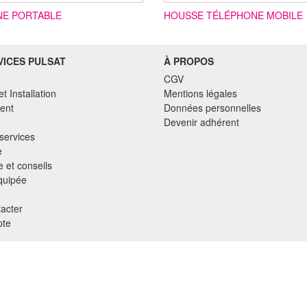
NE PORTABLE
HOUSSE TÉLÉPHONE MOBILE
VICES PULSAT
À PROPOS
CGV
et Installation
Mentions légales
ent
Données personnelles
Devenir adhérent
services
e
 et conseils
quipée
acter
te