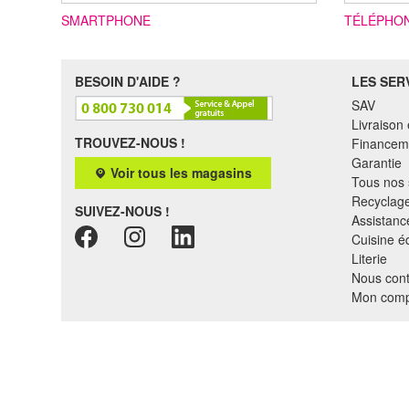
SMARTPHONE
TÉLÉPHO
BESOIN D'AIDE ?
LES SER
SAV
Livraison 
TROUVEZ-NOUS !
Financem
Garantie
Voir tous les magasins
Tous nos 
Recyclag
SUIVEZ-NOUS !
Assistance
Cuisine é
Literie
Nous cont
Mon comp