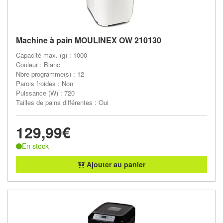
Machine à pain MOULINEX OW 210130
Capacité max. (g) : 1000
Couleur : Blanc
Nbre programme(s) : 12
Parois froides : Non
Puissance (W) : 720
Tailles de pains différentes : Oui
129,99€
En stock
Ajouter au panier