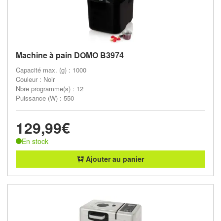
Machine à pain DOMO B3974
Capacité max. (g) : 1000
Couleur : Noir
Nbre programme(s) : 12
Puissance (W) : 550
129,99€
En stock
Ajouter au panier