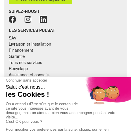
SUIVEZ-NOUS !
LES SERVICES PULSAT
SAV
Livraison et Installation
Financement
Garantie
Tous nos services
Recyclage
Assistance et conseils
Cuisine équipée
Literie
Nous contacter
Mon compte
À PROPOS
CGV
Mentions légales
Données personnelles