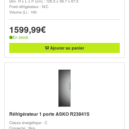
Dim. H x L x P (cm) : 125.5 x 59.7 x 67.5
Froid réfrigérateur : N/C
Volume (L) : 160
1599,99€
En stock
Ajouter au panier
Réfrigérateur 1 porte ASKO R23841S
Classe énergétique : C
Connecté : Non