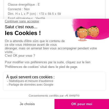
Classe énergétique : E
Connecté : Non
Dim. H x L x P (cm) : 172 x 59.5 x 59
Froid réfrigérateur : Ventilé
Tout utile : Oui
Volume (L) : 322
489,99€
Actuellement indisponible
Réfrigérateur 1 porte BEKO RSSE415M41WN