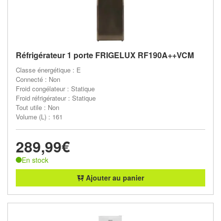
Réfrigérateur 1 porte FRIGELUX RF190A++VCM
Classe énergétique : E
Connecté : Non
Froid congélateur : Statique
Froid réfrigérateur : Statique
Tout utile : Non
Volume (L) : 161
289,99€
En stock
Ajouter au panier