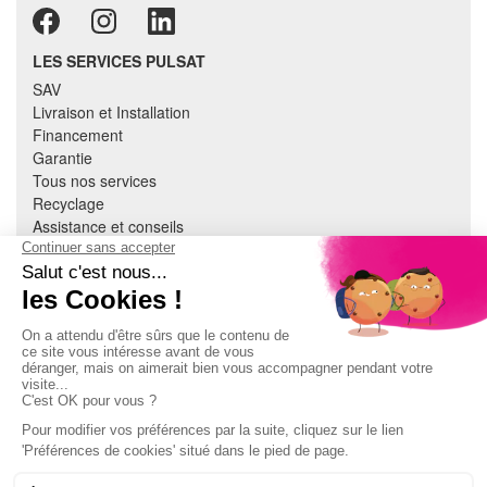
LES SERVICES PULSAT
SAV
Livraison et Installation
Financement
Garantie
Tous nos services
Recyclage
Assistance et conseils
Cuisine équipée
Literie
Nous contacter
Mon compte
À PROPOS
CGV
Mentions légales
Données personnelles
Devenir adhérent