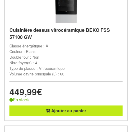
Cuisinière dessus vitrocéramique BEKO FSS
57100 GW
Classe énergétique : A
Couleur : Blanc
Double four : Non
Nbre foyer(s) : 4
Type de plaque : Vitrocéramique
Volume cavité principale (L) : 60
449,99€
En stock
Ajouter au panier