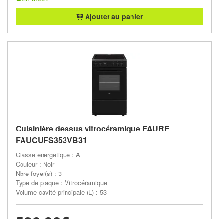
Ajouter au panier
Cuisinière dessus vitrocéramique FAURE
FAUCUFS353VB31
Classe énergétique : A
Couleur : Noir
Nbre foyer(s) : 3
Type de plaque : Vitrocéramique
Volume cavité principale (L) : 53