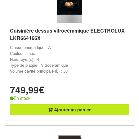
Cuisinière dessus vitrocéramique ELECTROLUX
LKR664166X
Classe énergétique : A
Couleur : Inox
Nbre foyer(s) : 4
Type de plaque : Vitrocéramique
Volume cavité principale (L) : 58
749,99€
En stock
Ajouter au panier