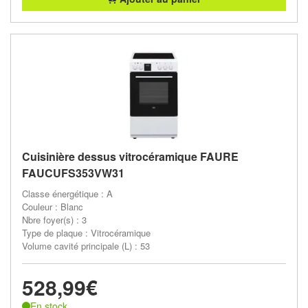
Cuisinière dessus vitrocéramique FAURE
FAUCUFS353VW31
Classe énergétique : A
Couleur : Blanc
Nbre foyer(s) : 3
Type de plaque : Vitrocéramique
Volume cavité principale (L) : 53
528,99€
En stock