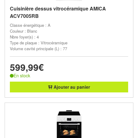
Cuisinière dessus vitrocéramique AMICA
ACV7005RB
Classe énergétique : A
Couleur : Blanc
Nbre foyer(s) : 4
Type de plaque : Vitrocéramique
Volume cavité principale (L) : 77
599,99€
En stock
Ajouter au panier