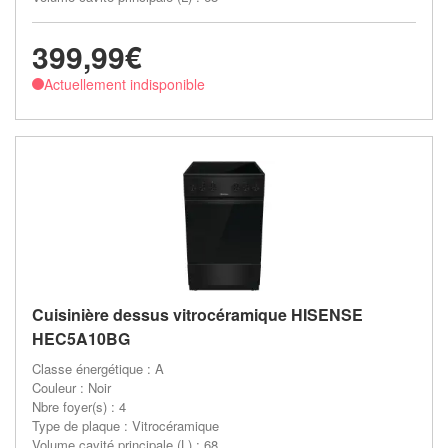
399,99€
Actuellement indisponible
Cuisinière dessus vitrocéramique HISENSE
HEC5A10BG
Classe énergétique : A
Couleur : Noir
Nbre foyer(s) : 4
Type de plaque : Vitrocéramique
Volume cavité principale (L) : 68