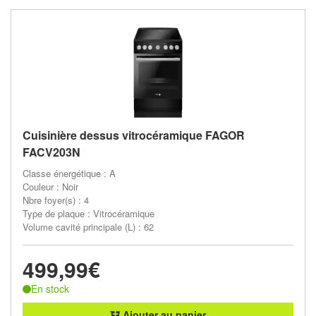
Cuisinière dessus vitrocéramique FAGOR
FACV203N
Classe énergétique : A
Couleur : Noir
Nbre foyer(s) : 4
Type de plaque : Vitrocéramique
Volume cavité principale (L) : 62
499,99€
En stock
Ajouter au panier