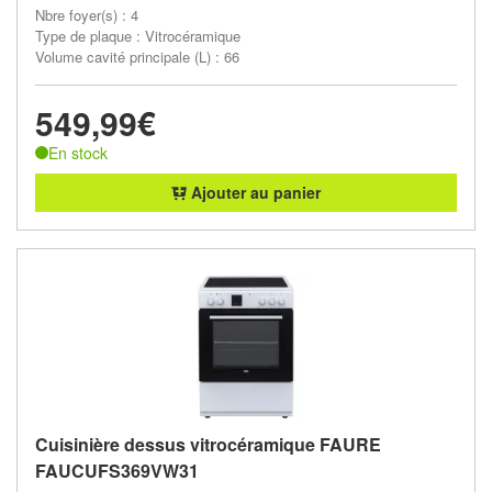
Nbre foyer(s) : 4
Type de plaque : Vitrocéramique
Volume cavité principale (L) : 66
549,99€
En stock
Ajouter au panier
Cuisinière dessus vitrocéramique FAURE
FAUCUFS369VW31