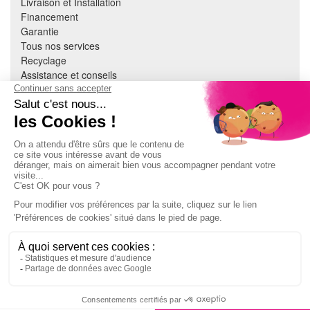
Livraison et Installation
Financement
Garantie
Tous nos services
Recyclage
Assistance et conseils
Cuisine équipée
Literie
Nous contacter
Mon compte
À PROPOS
CGV
Mentions légales
Données personnelles
Devenir adhérent
EN SAVOIR PLUS
Indice de réparabilité
Accès extranet Pulsat
S'abonner à la newsletter
Jeux concours