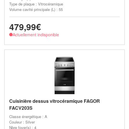
Type de plaque : Vitrocéramique
Volume cavité principale (L) : 55
479,99€
Actuellement indisponible
Cuisinière dessus vitrocéramique FAGOR
FACV203S
Classe énergétique : A
Couleur : Silver
Nbre foyer(s) : 4