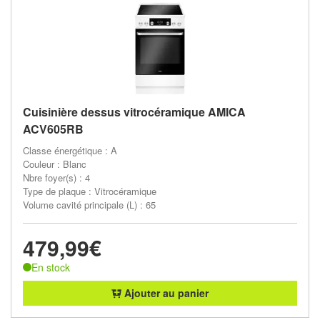
Cuisinière dessus vitrocéramique AMICA
ACV605RB
Classe énergétique : A
Couleur : Blanc
Nbre foyer(s) : 4
Type de plaque : Vitrocéramique
Volume cavité principale (L) : 65
479,99€
En stock
Ajouter au panier