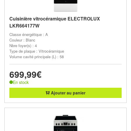
Cuisinière vitrocéramique ELECTROLUX
LKR664177W
Classe énergétique : A
Couleur : Blanc
Nbre foyer(s) : 4
Type de plaque : Vitrocéramique
Volume cavité principale (L) : 58
699,99€
En stock
Ajouter au panier