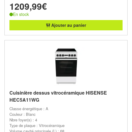
1209,99€
En stock
Ajouter au panier
Cuisinière dessus vitrocéramique HISENSE
HEC5A11WG
Classe énergétique : A
Couleur : Blanc
Nbre foyer(s) : 4
Type de plaque : Vitrocéramique
Volume cavité principale (L) : 68