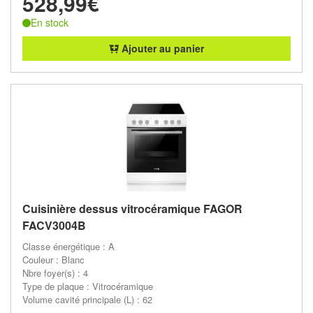
528,99€
En stock
Ajouter au panier
Cuisinière dessus vitrocéramique FAGOR
FACV3004B
Classe énergétique : A
Couleur : Blanc
Nbre foyer(s) : 4
Type de plaque : Vitrocéramique
Volume cavité principale (L) : 62