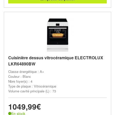
Cuisinière dessus vitrocéramique ELECTROLUX
LKR64890BW
Classe énergétique : A+
Couleur : Blanc
Nbre foyer(s) : 4
Type de plaque : Vitrocéramique
Volume cavité principale (L) : 73
1049,99€
En stock