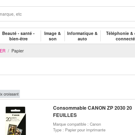
Beauté - santé -
Image &
Informatique &
Téléphonie & 
bien-être
son
auto
connect
NER
Papier
ix croissant
Consommable CANON ZP 2030 20
FEUILLES
Marque compatible : Canon
Type : Papier pour imprimante