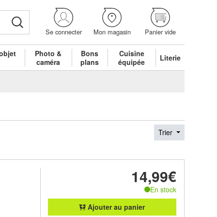
Se connecter
Mon magasin
Panier vide
objet
Photo &
Bons
Cuisine
Literie
é
caméra
plans
équipée
Trier
14,99€
En stock
Ajouter au panier