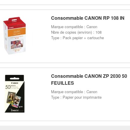
Consommable CANON RP 108 IN
Marque compatible : Canon
Nbre de copies (environ) : 108
Type : Pack papier + cartouche
Consommable CANON ZP 2030 50
FEUILLES
Marque compatible : Canon
Type : Papier pour imprimante