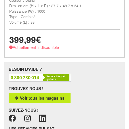
Couleur : Blanc
Dim. en cm (H x L x P) : 37.7 x 48.7 x 54.1
Puissance (W) : 1000
Type : Combiné
Volume (L) : 33
399,99€
Actuellement indisponible
BESOIN D'AIDE ?
TROUVEZ-NOUS !
Voir tous les magasins
SUIVEZ-NOUS !
LES SERVICES PULSAT