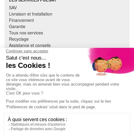
SAV
Livraison et Installation
Financement
Garantie
Tous nos services
Recyclage
Assistance et conseils
Cuisine équipée
Literie
Nous contacter
Mon compte
À PROPOS
CGV
Mentions légales
Données personnelles
Devenir adhérent
EN SAVOIR PLUS
Indice de réparabilité
Accès extranet Pulsat