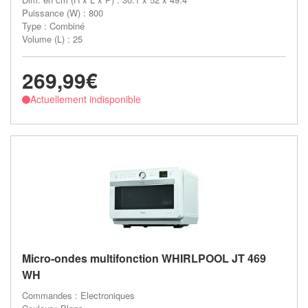
Puissance (W) : 800
Type : Combiné
Volume (L) : 25
269,99€
Actuellement indisponible
Micro-ondes multifonction WHIRLPOOL JT 469
WH
Commandes : Electroniques