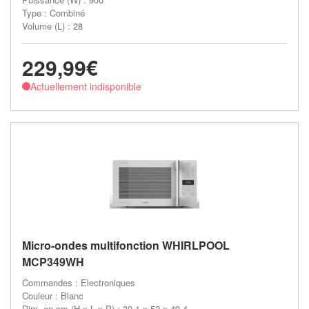
Type : Combiné
Volume (L) : 28
229,99€
Actuellement indisponible
Micro-ondes multifonction WHIRLPOOL
MCP349WH
Commandes : Electroniques
Couleur : Blanc
Dim. en cm (H x L x P) : 30.1 x 52 x 49.4