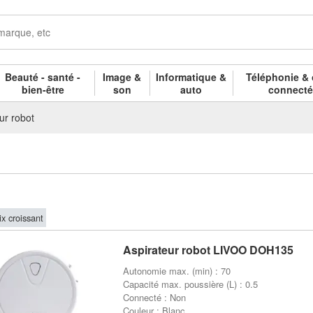
Beauté - santé -
Image &
Informatique &
Téléphonie & 
bien-être
son
auto
connect
ur robot
ix croissant
Aspirateur robot LIVOO DOH135
Autonomie max. (min) : 70
Capacité max. poussière (L) : 0.5
Connecté : Non
Couleur : Blanc