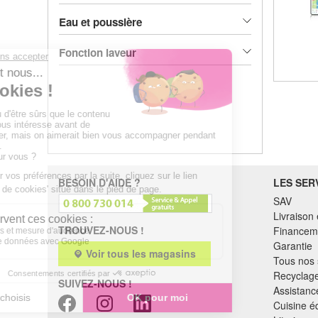
Eau et poussière
Fonction laveur
BESOIN D'AIDE ?
LES SER
SAV
Livraison 
TROUVEZ-NOUS !
Financem
Garantie
Voir tous les magasins
Tous nos 
Recyclag
SUIVEZ-NOUS !
Assistance
Cuisine é