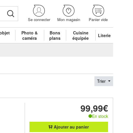
Se connecter
Mon magasin
Panier vide
objet
Photo &
Bons
Cuisine
Literie
é
caméra
plans
équipée
Trier
99,99€
En stock
Ajouter au panier