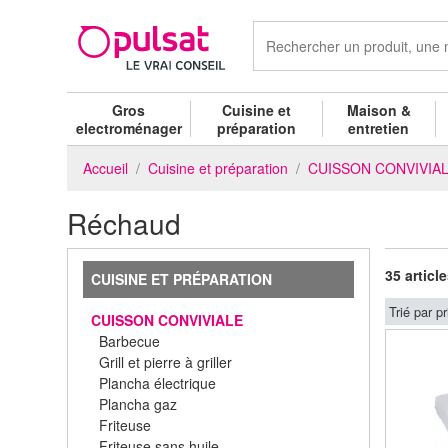
Gros
Cuisine et
Maison &
electroménager
préparation
entretien
Accueil
Cuisine et préparation
CUISSON CONVIVIA
Réchaud
35 articl
CUISINE ET PRÉPARATION
Trié par pr
CUISSON CONVIVIALE
Barbecue
Grill et pierre à griller
Plancha électrique
Plancha gaz
Friteuse
Friteuse sans huile