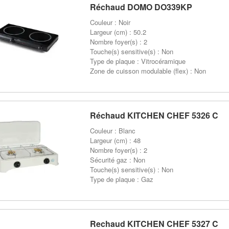
Réchaud DOMO DO339KP
Couleur : Noir
Largeur (cm) : 50.2
Nombre foyer(s) : 2
Touche(s) sensitive(s) : Non
Type de plaque : Vitrocéramique
Zone de cuisson modulable (flex) : Non
Réchaud KITCHEN CHEF 5326 C
Couleur : Blanc
Largeur (cm) : 48
Nombre foyer(s) : 2
Sécurité gaz : Non
Touche(s) sensitive(s) : Non
Type de plaque : Gaz
Rechaud KITCHEN CHEF 5327 C