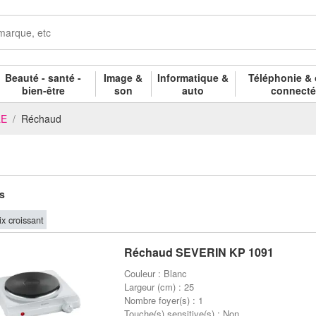
Beauté - santé -
Image &
Informatique &
Téléphonie & 
bien-être
son
auto
connect
LE
Réchaud
es
ix croissant
Réchaud SEVERIN KP 1091
Couleur : Blanc
Largeur (cm) : 25
Nombre foyer(s) : 1
Touche(s) sensitive(s) : Non