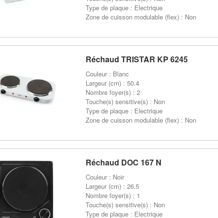
Type de plaque : Electrique
Zone de cuisson modulable (flex) : Non
Réchaud TRISTAR KP 6245
Couleur : Blanc
Largeur (cm) : 50.4
Nombre foyer(s) : 2
Touche(s) sensitive(s) : Non
Type de plaque : Electrique
Zone de cuisson modulable (flex) : Non
Réchaud DOC 167 N
Couleur : Noir
Largeur (cm) : 26.5
Nombre foyer(s) : 1
Touche(s) sensitive(s) : Non
Type de plaque : Electrique