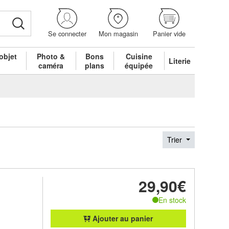
Se connecter
Mon magasin
Panier vide
objet
Photo &
Bons
Cuisine
Literie
é
caméra
plans
équipée
Trier
29,90€
En stock
Ajouter au panier