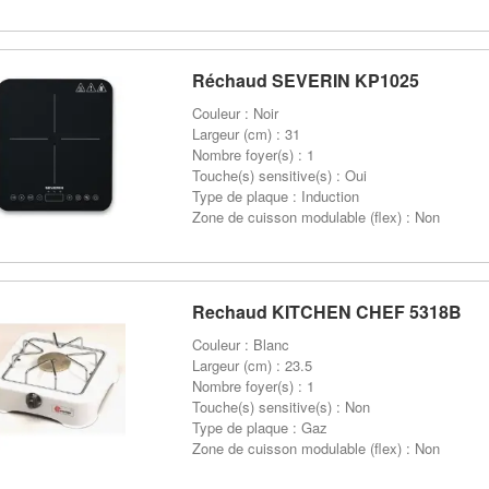
Réchaud SEVERIN KP1025
Couleur : Noir
Largeur (cm) : 31
Nombre foyer(s) : 1
Touche(s) sensitive(s) : Oui
Type de plaque : Induction
Zone de cuisson modulable (flex) : Non
Rechaud KITCHEN CHEF 5318B
Couleur : Blanc
Largeur (cm) : 23.5
Nombre foyer(s) : 1
Touche(s) sensitive(s) : Non
Type de plaque : Gaz
Zone de cuisson modulable (flex) : Non