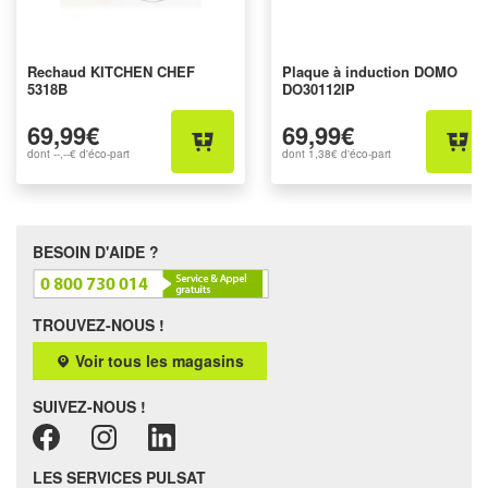
Rechaud KITCHEN CHEF
Plaque à induction DOMO
5318B
DO30112IP
69,99€
69,99€
dont
--,--€
d'éco-part
dont
1,38€
d'éco-part
BESOIN D'AIDE ?
TROUVEZ-NOUS !
Voir tous les magasins
SUIVEZ-NOUS !
LES SERVICES PULSAT