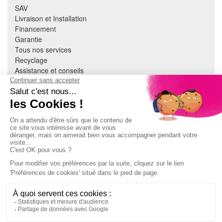
SAV
Livraison et Installation
Financement
Garantie
Tous nos services
Recyclage
Assistance et conseils
Cuisine équipée
Literie
Nous contacter
Mon compte
À PROPOS
CGV
Mentions légales
Données personnelles
Devenir adhérent
EN SAVOIR PLUS
Indice de réparabilité
Accès extranet Pulsat