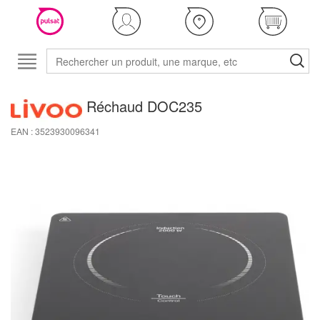
Réchaud DOC235
EAN : 3523930096341