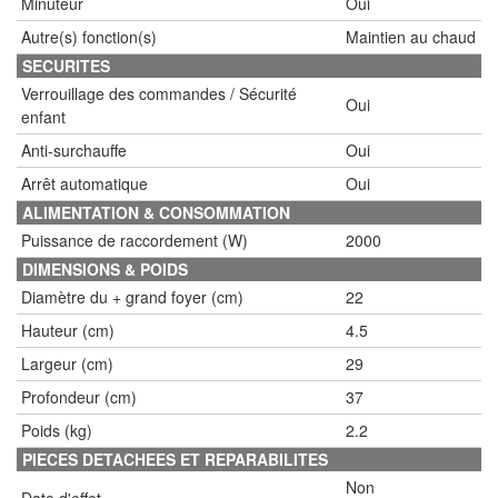
Minuteur
Oui
Autre(s) fonction(s)
Maintien au chaud
SECURITES
Verrouillage des commandes / Sécurité
Oui
enfant
Anti-surchauffe
Oui
Arrêt automatique
Oui
ALIMENTATION & CONSOMMATION
Puissance de raccordement (W)
2000
DIMENSIONS & POIDS
Diamètre du + grand foyer (cm)
22
Hauteur (cm)
4.5
Largeur (cm)
29
Profondeur (cm)
37
Poids (kg)
2.2
PIECES DETACHEES ET REPARABILITES
Non