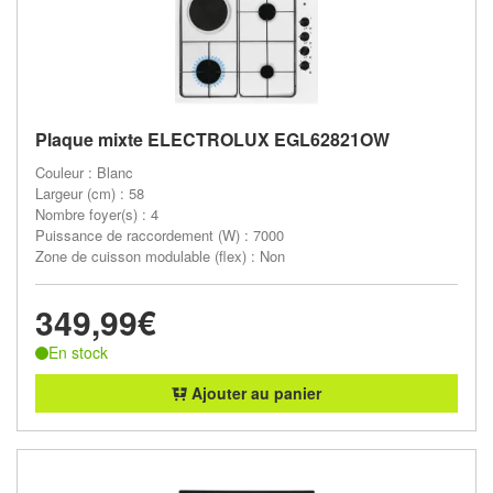
Plaque mixte ELECTROLUX EGL62821OW
Couleur : Blanc
Largeur (cm) : 58
Nombre foyer(s) : 4
Puissance de raccordement (W) : 7000
Zone de cuisson modulable (flex) : Non
349,99€
En stock
Ajouter au panier