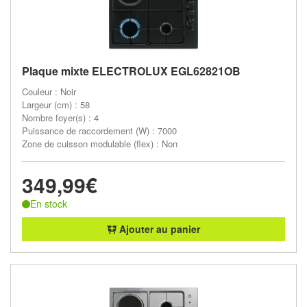
Plaque mixte ELECTROLUX EGL62821OB
Couleur : Noir
Largeur (cm) : 58
Nombre foyer(s) : 4
Puissance de raccordement (W) : 7000
Zone de cuisson modulable (flex) : Non
349,99€
En stock
Ajouter au panier