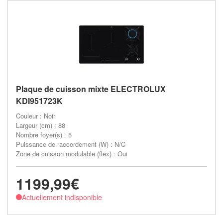
Plaque de cuisson mixte ELECTROLUX
KDI951723K
Couleur : Noir
Largeur (cm) : 88
Nombre foyer(s) : 5
Puissance de raccordement (W) : N/C
Zone de cuisson modulable (flex) : Oui
1199,99€
Actuellement indisponible