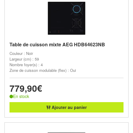
Table de cuisson mixte AEG HDB64623NB
Couleur : Noir
Largeur (cm) : 59
Nombre foyer(s) : 4
Zone de cuisson modulable (flex) : Oui
779,90€
En stock
Ajouter au panier