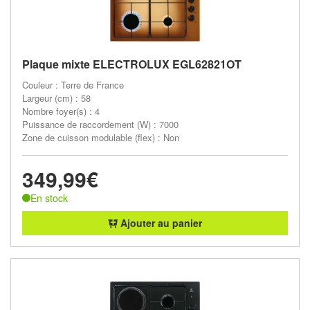
Plaque mixte ELECTROLUX EGL62821OT
Couleur : Terre de France
Largeur (cm) : 58
Nombre foyer(s) : 4
Puissance de raccordement (W) : 7000
Zone de cuisson modulable (flex) : Non
349,99€
En stock
Ajouter au panier