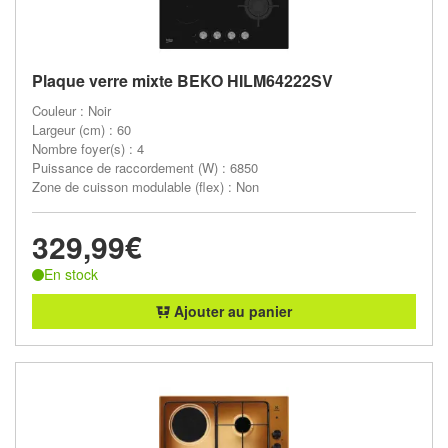
Plaque verre mixte BEKO HILM64222SV
Couleur : Noir
Largeur (cm) : 60
Nombre foyer(s) : 4
Puissance de raccordement (W) : 6850
Zone de cuisson modulable (flex) : Non
329,99€
En stock
Ajouter au panier