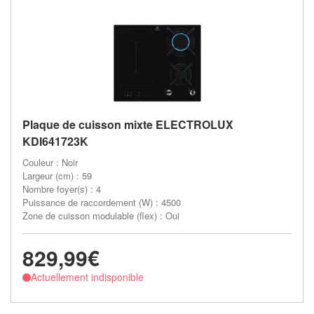
Plaque de cuisson mixte ELECTROLUX
KDI641723K
Couleur : Noir
Largeur (cm) : 59
Nombre foyer(s) : 4
Puissance de raccordement (W) : 4500
Zone de cuisson modulable (flex) : Oui
829,99€
Actuellement indisponible