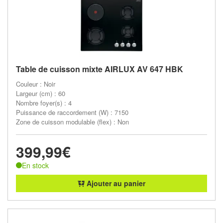
Table de cuisson mixte AIRLUX AV 647 HBK
Couleur : Noir
Largeur (cm) : 60
Nombre foyer(s) : 4
Puissance de raccordement (W) : 7150
Zone de cuisson modulable (flex) : Non
399,99€
En stock
Ajouter au panier