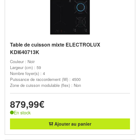
Table de cuisson mixte ELECTROLUX
KDI640713K
Couleur : Noir
Largeur (cm) : 59
Nombre foyer(s) : 4
Puissance de raccordement (W) : 4500
Zone de cuisson modulable (flex) : Non
879,99€
En stock
Ajouter au panier