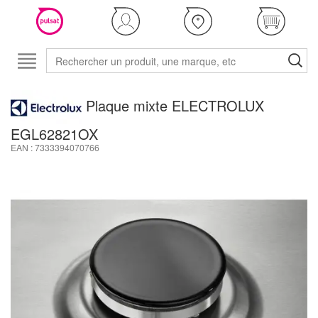
Plaque mixte ELECTROLUX
EGL62821OX
EAN : 7333394070766