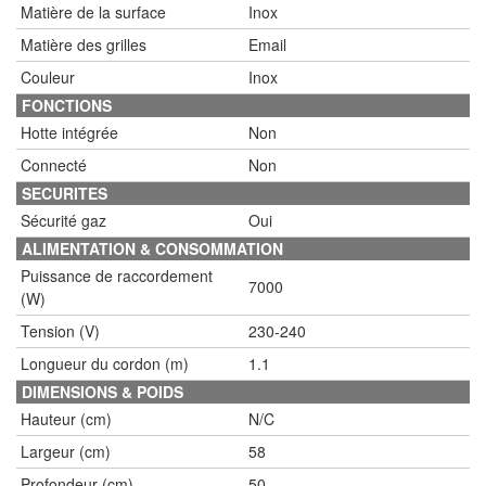
Matière de la surface
Inox
Matière des grilles
Email
Couleur
Inox
FONCTIONS
Hotte intégrée
Non
Connecté
Non
SECURITES
Sécurité gaz
Oui
ALIMENTATION & CONSOMMATION
Puissance de raccordement
7000
(W)
Tension (V)
230-240
Longueur du cordon (m)
1.1
DIMENSIONS & POIDS
Hauteur (cm)
N/C
Largeur (cm)
58
Profondeur (cm)
50