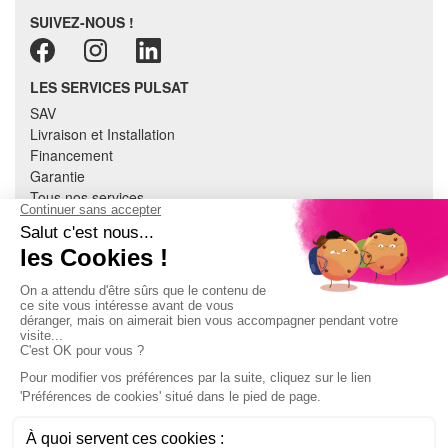
SUIVEZ-NOUS !
LES SERVICES PULSAT
SAV
Livraison et Installation
Financement
Garantie
Tous nos services
Recyclage
Assistance et conseils
Cuisine équipée
Literie
Nous contacter
Mon compte
À PROPOS
CGV
Mentions légales
Données personnelles
Devenir adhérent