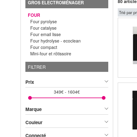
80 articl
GROS ELECTROMÉNAGER
Trié par pr
FOUR
Four pyrolyse
Four catalyse
Four email lisse
Four hydrolyse - ecoclean
Four compact
Mini-four et rôtissoire
FILTRER
Prix
349
€
-
1604
€
Marque
Couleur
Connecté