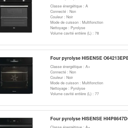
Classe énergétique : A
Connecté : Non
Couleur : Noir
Mode de cuisson : Multifonction
Nettoyage : Pyrolyse
Volume cavité entière (L) : 78
Four pyrolyse HISENSE O64213EP
Classe énergétique : A+
Connecté : Non
Couleur : Noir
Mode de cuisson : Multifonction
Nettoyage : Pyrolyse
Volume cavité entière (L) : 77
Four pyrolyse HISENSE HI4P8647
Classe énergétique : A+