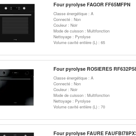
Four pyrolyse FAGOR FF65MFPN
Classe énergétique : A
Connecté : Non
Couleur : Noir
Mode de cuisson : Multifonction
Nettoyage : Pyrolyse
Volume cavité entière (L) : 65
Four pyrolyse ROSIERES RF632P5
Classe énergétique : A
Connecté : Non
Couleur : Noir
Mode de cuisson : Multifonction
Nettoyage : Pyrolyse
Volume cavité entière (L) : 70
Four pyrolyse FAURE FAUFBI78PX