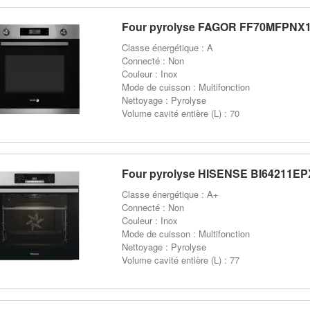
Four pyrolyse FAGOR FF70MFPNX
Classe énergétique : A
Connecté : Non
Couleur : Inox
Mode de cuisson : Multifonction
Nettoyage : Pyrolyse
Volume cavité entière (L) : 70
Four pyrolyse HISENSE BI64211EP
Classe énergétique : A+
Connecté : Non
Couleur : Inox
Mode de cuisson : Multifonction
Nettoyage : Pyrolyse
Volume cavité entière (L) : 77