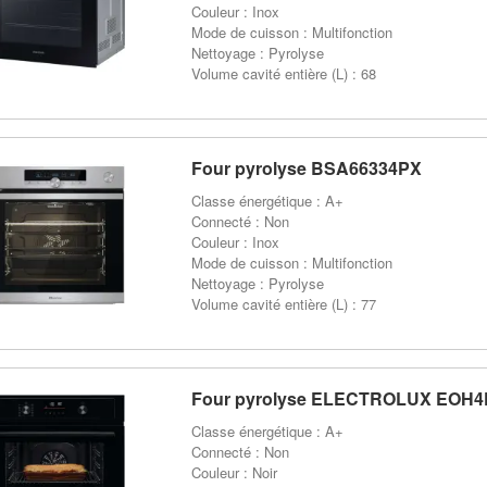
Couleur : Inox
Mode de cuisson : Multifonction
Nettoyage : Pyrolyse
Volume cavité entière (L) : 68
Four pyrolyse BSA66334PX
Classe énergétique : A+
Connecté : Non
Couleur : Inox
Mode de cuisson : Multifonction
Nettoyage : Pyrolyse
Volume cavité entière (L) : 77
Four pyrolyse ELECTROLUX EOH
Classe énergétique : A+
Connecté : Non
Couleur : Noir