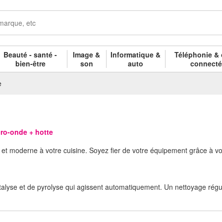
Beauté - santé -
Image &
Informatique &
Téléphonie & 
bien-être
son
auto
connect
e
ro-onde + hotte
t moderne à votre cuisine. Soyez fier de votre équipement grâce à vot
alyse et de pyrolyse qui agissent automatiquement. Un nettoyage réguli