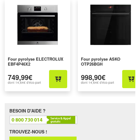
Four pyrolyse ELECTROLUX
Four pyrolyse ASKO
EBF4P46X2
OTP26BGH
749,99€
998,90€
dont
14,64€
d'éco-part
dont
14,64€
d'éco-part
BESOIN D'AIDE ?
TROUVEZ-NOUS !