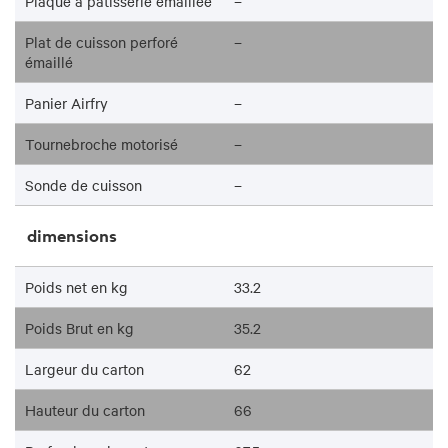
Plaque à pâtisserie émaillée
–
Plat de cuisson perforé
–
émaillé
Panier Airfry
–
Tournebroche motorisé
–
Sonde de cuisson
–
dimensions
Poids net en kg
33.2
Poids Brut en kg
35.2
Largeur du carton
62
Hauteur du carton
66