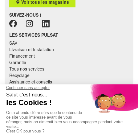
Voir tous les magasins
SUIVEZ-NOUS !
LES SERVICES PULSAT
SAV
Livraison et Installation
Financement
Garantie
Tous nos services
Recyclage
Assistance et conseils
Cuisine équipée
Literie
Nous contacter
Mon compte
À PROPOS
CGV
Mentions légales