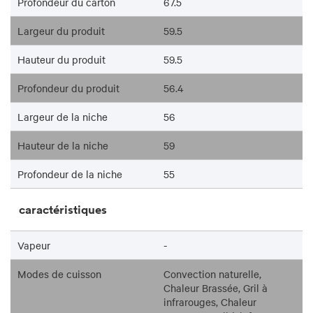
Profondeur du carton
67.5
Largeur du produit
59.5
Hauteur du produit
59.5
Profondeur du produit
56.4
Largeur de la niche
56
Hauteur de la niche
59
Profondeur de la niche
55
caractéristiques
Vapeur
-
Modes de cuisson
Convection naturelle,
Chaleur Brassée, Gril à
infrarouges, Chaleur