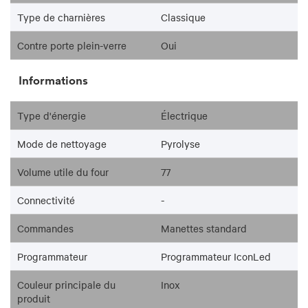
Type de charnières
Classique
Contre porte plein-verre
Oui
Informations
Type d'énergie
Électrique
Mode de nettoyage
Pyrolyse
Volume utile du four
77
Connectivité
-
Commandes
Manettes standard
Programmateur
Programmateur IconLed
Couleur principale du
Inox
produit