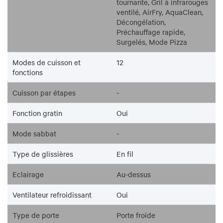
tournante, Gril à infrarouges
ventilé, AirFry, AquaClean,
Décongélation,
Préchauffage rapide,
Surgelés, Mode Pizza
Modes de cuisson et
12
fonctions
Cuisson par étapes
-
Fonction gratin
Oui
Mode sabbat
-
Type de glissières
En fil
Eclairage
Au-dessus
Ventilateur refroidissant
Oui
Type de porte
Porte froide