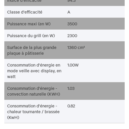
Classe d'efficacité
A
Puissance maxi (en W)
3500
Puissance du grill (en W)
2300
Surface de la plus grande
1360 cm²
plaque à pâtisserie
Consommation d'énergie en
1.00W
mode veille avec display, en
watt
Consommation d'énergie -
1.03
convection naturelle (KWH)
Consommation d'énergie -
0.82
chaleur tournante / brassée
(KwH)