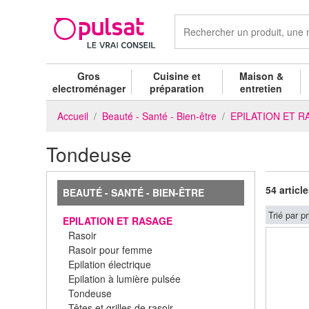
Gros
Cuisine et
Maison &
electroménager
préparation
entretien
Accueil
Beauté - Santé - Bien-être
EPILATION ET 
Tondeuse
54 articl
BEAUTÉ - SANTÉ - BIEN-ÊTRE
Trié par pr
EPILATION ET RASAGE
Rasoir
Rasoir pour femme
Epilation électrique
Epilation à lumière pulsée
Tondeuse
Têtes et grilles de rasoir