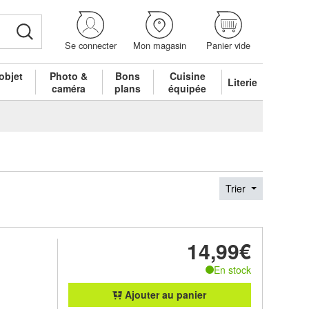
Se connecter
Mon magasin
Panier vide
objet
Photo &
Bons
Cuisine
Literie
é
caméra
plans
équipée
Trier
14,99€
En stock
Ajouter au panier