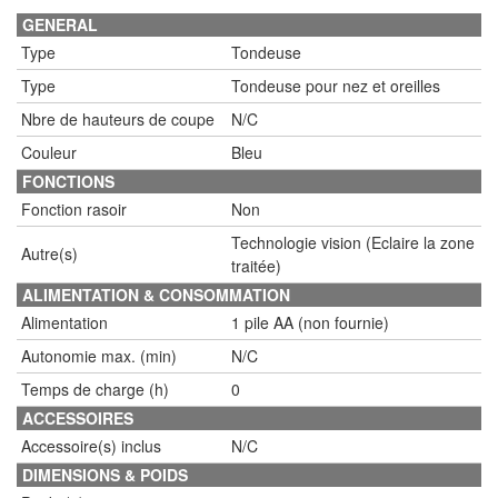
GENERAL
Type
Tondeuse
Type
Tondeuse pour nez et oreilles
Nbre de hauteurs de coupe
N/C
Couleur
Bleu
FONCTIONS
Fonction rasoir
Non
Technologie vision (Eclaire la zone
Autre(s)
traitée)
ALIMENTATION & CONSOMMATION
Alimentation
1 pile AA (non fournie)
Autonomie max. (min)
N/C
Temps de charge (h)
0
ACCESSOIRES
Accessoire(s) inclus
N/C
DIMENSIONS & POIDS