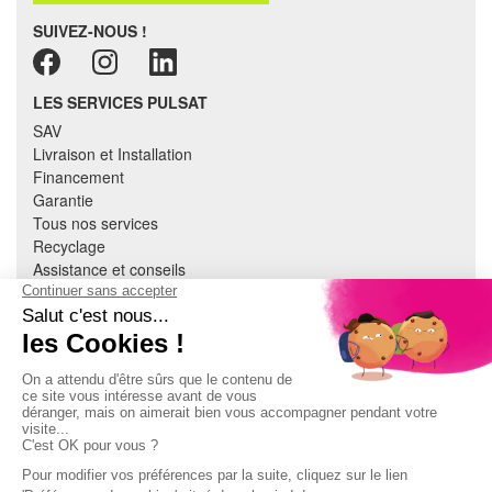
SUIVEZ-NOUS !
LES SERVICES PULSAT
SAV
Livraison et Installation
Financement
Garantie
Tous nos services
Recyclage
Assistance et conseils
Cuisine équipée
Literie
Nous contacter
Mon compte
À PROPOS
CGV
Mentions légales
Données personnelles