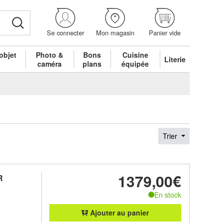
Se connecter
Mon magasin
Panier vide
objet
Photo &
Bons
Cuisine
Literie
é
caméra
plans
équipée
Trier
1379,00€
R
En stock
Ajouter au panier