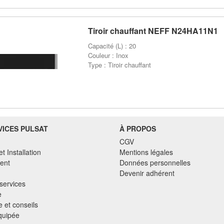
Tiroir chauffant NEFF N24HA11N1
Capacité (L) : 20
Couleur : Inox
Type : Tiroir chauffant
VICES PULSAT
À PROPOS
CGV
et Installation
Mentions légales
ent
Données personnelles
Devenir adhérent
services
e
 et conseils
quipée