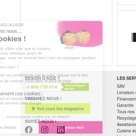
BESOIN D'AIDE ?
LES SER
SAV
Livraison 
TROUVEZ-NOUS !
Financem
Garantie
Voir tous les magasins
Tous nos 
Recyclag
SUIVEZ-NOUS !
Assistance
Cuisine é