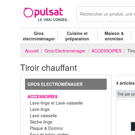
Gros
Cuisine et
Maison &
electroménager
préparation
entretien
Accueil
Gros Electroménager
ACCESSOIRES
Tiro
Tiroir chauffant
4 articles
GROS ELECTROMÉNAGER
Trié par pr
ACCESSOIRES
Lave-linge et Lave-vaisselle
Lave-linge
Lave-vaisselle
Sèche-linge
Plaque & Domino
Four et micro-ondes