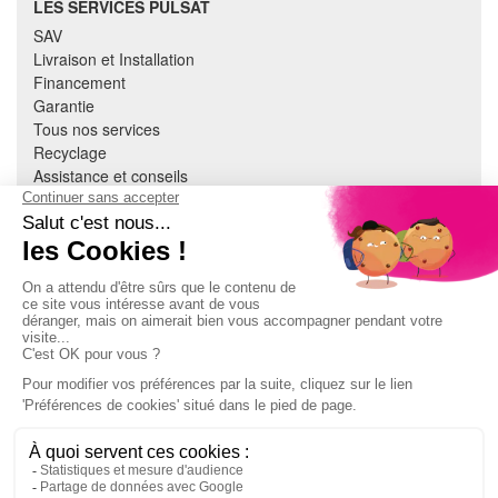
LES SERVICES PULSAT
SAV
Livraison et Installation
Financement
Garantie
Tous nos services
Recyclage
Assistance et conseils
Cuisine équipée
Literie
Nous contacter
Mon compte
À PROPOS
CGV
Mentions légales
Données personnelles
Devenir adhérent
EN SAVOIR PLUS
Indice de réparabilité