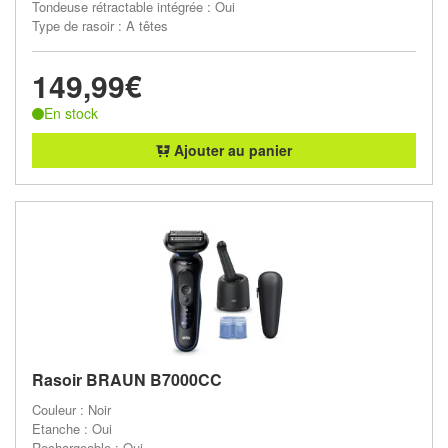
Tondeuse rétractable intégrée : Oui
Type de rasoir : A têtes
149,99€
En stock
Ajouter au panier
Rasoir BRAUN B7000CC
Couleur : Noir
Etanche : Oui
Rechargeable : Oui