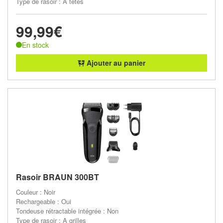
Type de rasoir : A têtes
99,99€
En stock
Ajouter au panier
Rasoir BRAUN 300BT
Couleur : Noir
Rechargeable : Oui
Tondeuse rétractable intégrée : Non
Type de rasoir : A grilles