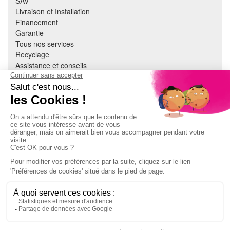
SAV
Livraison et Installation
Financement
Garantie
Tous nos services
Recyclage
Assistance et conseils
Cuisine équipée
Literie
Nous contacter
Mon compte
À PROPOS
CGV
Mentions légales
Données personnelles
Devenir adhérent
EN SAVOIR PLUS
Indice de réparabilité
Accès extranet Pulsat
S'abonner à la newsletter