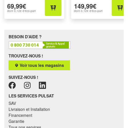
69,99€
149,99€
dont
0,12€
d'éco-part
dont
0,12€
d'éco-part
BESOIN D'AIDE ?
TROUVEZ-NOUS !
Voir tous les magasins
SUIVEZ-NOUS !
LES SERVICES PULSAT
SAV
Livraison et Installation
Financement
Garantie
Tous nos services