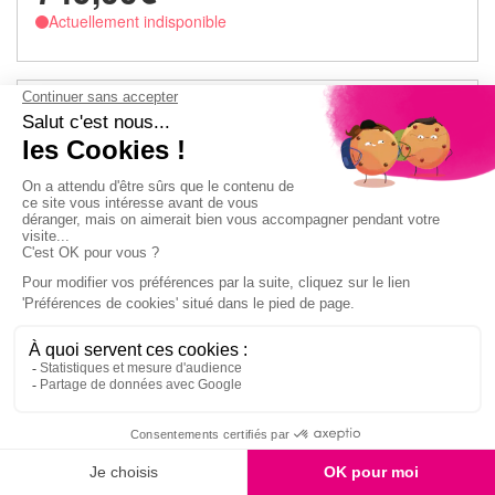
Actuellement indisponible
Plancha electrique FORGE ADOUR PREMIUM E 60
I
Capacité : 4/6 personnes
Couleur : Inox
Dimensions de l'appareil H x L x P (cm) : 24.1 x 75.3 x 44.1
Matière de la plaque : Fonte émaillée
Matière du caisson : Inox satiné
Puissance (W) : 3200
Thermostat réglable : Oui