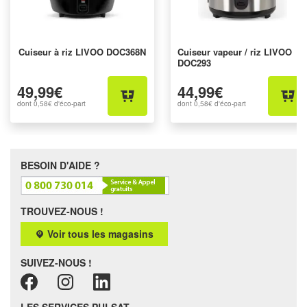
Cuiseur à riz LIVOO DOC368N
Cuiseur vapeur / riz LIVOO
DOC293
49,99€
44,99€
dont
0,58€
d'éco-part
dont
0,58€
d'éco-part
BESOIN D'AIDE ?
TROUVEZ-NOUS !
Voir tous les magasins
SUIVEZ-NOUS !
LES SERVICES PULSAT