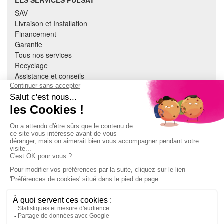
SAV
Livraison et Installation
Financement
Garantie
Tous nos services
Recyclage
Assistance et conseils
Cuisine équipée
Literie
Nous contacter
Mon compte
À PROPOS
CGV
Mentions légales
Données personnelles
Devenir adhérent
EN SAVOIR PLUS
Indice de réparabilité
Accès extranet Pulsat