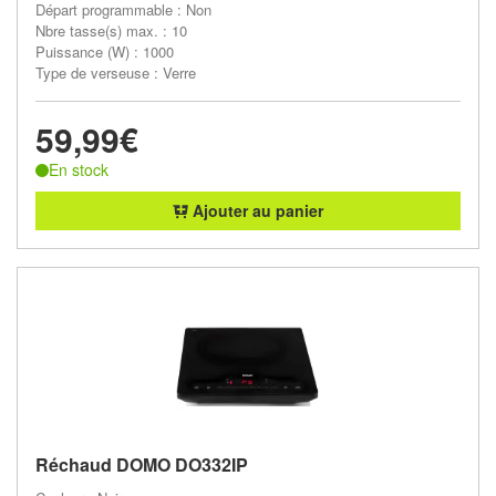
Départ programmable : Non
Nbre tasse(s) max. : 10
Puissance (W) : 1000
Type de verseuse : Verre
59,99€
En stock
Ajouter au panier
Réchaud DOMO DO332IP