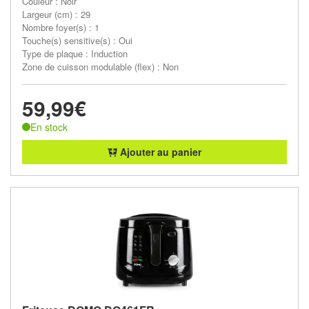
Couleur : Noir
Largeur (cm) : 29
Nombre foyer(s) : 1
Touche(s) sensitive(s) : Oui
Type de plaque : Induction
Zone de cuisson modulable (flex) : Non
59,99€
En stock
Ajouter au panier