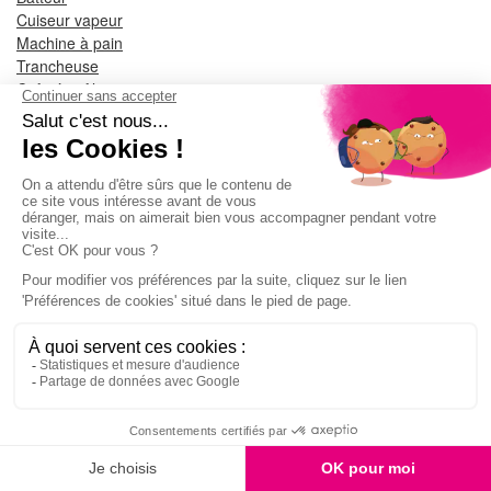
Cuiseur vapeur
Machine à pain
Trancheuse
Cafetière filtre
Grill et pierre à griller
Friteuse
Friteuse sans huile
Gaufrier et croque-monsieur
Réchaud
Appareil à raclette
Bouilloire
Grille-pain
Sorbetière
Appareil à dessert
Machine à glaçon
Aspirateur main
Centrale vapeur
Couverture chauffante
BESOIN D'AIDE ?