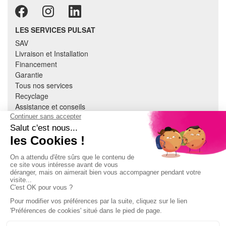
LES SERVICES PULSAT
SAV
Livraison et Installation
Financement
Garantie
Tous nos services
Recyclage
Assistance et conseils
Cuisine équipée
Literie
Nous contacter
Mon compte
À PROPOS
CGV
Mentions légales
Données personnelles
Devenir adhérent