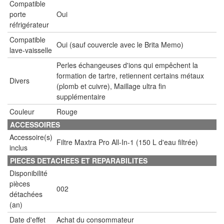
Compatible
porte
Oui
réfrigérateur
Compatible
Oui (sauf couvercle avec le Brita Memo)
lave-vaisselle
Perles échangeuses d'ions qui empêchent la
formation de tartre, retiennent certains métaux
Divers
(plomb et cuivre), Maillage ultra fin
supplémentaire
Couleur
Rouge
ACCESSOIRES
Accessoire(s)
Filtre Maxtra Pro All-In-1 (150 L d'eau filtrée)
inclus
PIECES DETACHEES ET REPARABILITES
Disponibilité
pièces
002
détachées
(an)
Date d'effet
Achat du consommateur