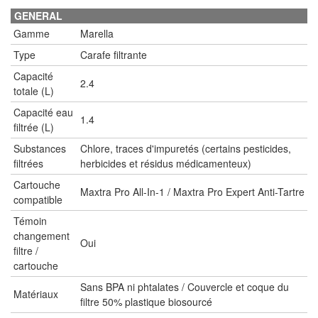
GENERAL
Gamme
Marella
Type
Carafe filtrante
Capacité
2.4
totale (L)
Capacité eau
1.4
filtrée (L)
Substances
Chlore, traces d'impuretés (certains pesticides,
filtrées
herbicides et résidus médicamenteux)
Cartouche
Maxtra Pro All-In-1 / Maxtra Pro Expert Anti-Tartre
compatible
Témoin
changement
Oui
filtre /
cartouche
Sans BPA ni phtalates / Couvercle et coque du
Matériaux
filtre 50% plastique biosourcé