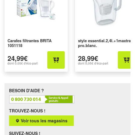
Carafes filtrantes BRITA
style essential.2,4l.+1maxtra
1051118
pro.blanc.
24,99€
28,99€
dont
0,05€
d'éco-part
dont
0,05€
d'éco-part
BESOIN D'AIDE ?
TROUVEZ-NOUS !
Voir tous les magasins
SUIVEZ-NOUS !