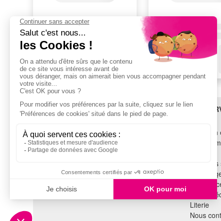
BESOIN D'AIDE ?
LES SER
SAV
Livraison 
TROUVEZ-NOUS !
Financem
Garantie
Voir tous les magasins
Tous nos 
Recyclag
SUIVEZ-NOUS !
Assistance
Cuisine é
Literie
Nous cont