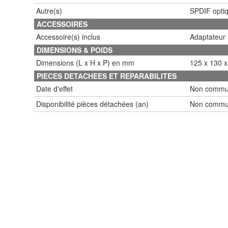
Autre(s)
SPDIF optiq
ACCESSOIRES
Accessoire(s) inclus
Adaptateur 
DIMENSIONS & POIDS
Dimensions (L x H x P) en mm
125 x 130 x
PIECES DETACHEES ET REPARABILITES
Date d'effet
Non commu
Disponibilité pièces détachées (an)
Non commu