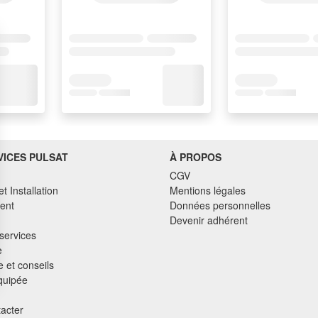
VICES PULSAT
À PROPOS
CGV
et Installation
Mentions légales
ent
Données personnelles
Devenir adhérent
services
e
 et conseils
quipée
acter