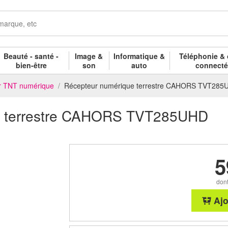
Beauté - santé -
Image &
Informatique &
Téléphonie & 
bien-être
son
auto
connect
r TNT numérique
Récepteur numérique terrestre CAHORS TVT285
e terrestre CAHORS TVT285UHD
5
dont
Ajo