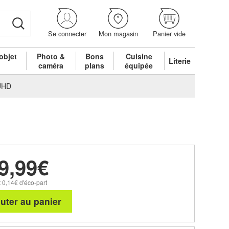
Se connecter
Mon magasin
Panier vide
objet
Photo &
Bons
Cuisine
Literie
é
caméra
plans
équipée
UHD
9,99€
 0,14€ d'éco-part
uter au panier