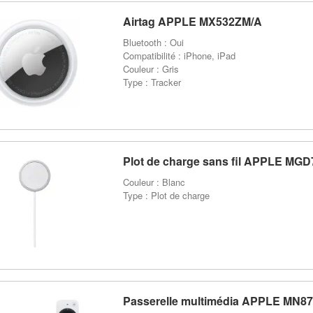
Airtag APPLE MX532ZM/A
Bluetooth : Oui
Compatibilité : iPhone, iPad
Couleur : Gris
Type : Tracker
Plot de charge sans fil APPLE MG
Couleur : Blanc
Type : Plot de charge
Passerelle multimédia APPLE MN8