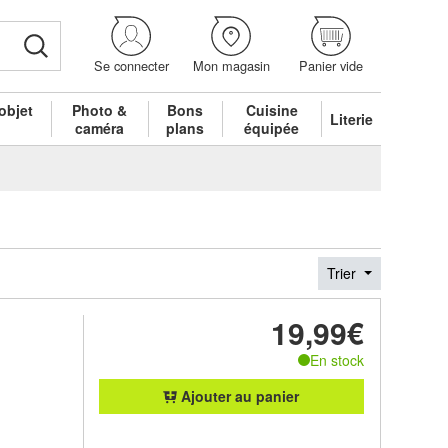
Se connecter
Mon magasin
Panier vide
objet
Photo &
Bons
Cuisine
Literie
é
caméra
plans
équipée
Trier
19,99€
En stock
Ajouter au panier