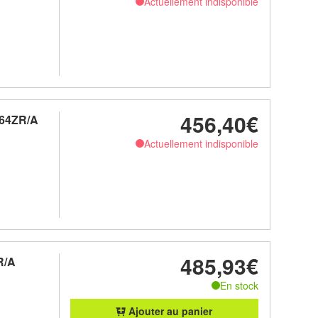
Actuellement indisponible
456,40€
U64ZR/A
Actuellement indisponible
485,93€
R/A
En stock
Ajouter au panier