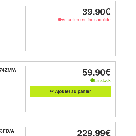
39,90€
Actuellement indisponible
59,90€
D74ZM/A
En stock
Ajouter au panier
229,99€
73FD/A