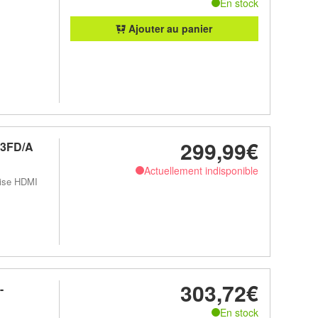
En stock
Ajouter au panier
299,99€
93FD/A
Actuellement indisponible
rise HDMI
303,72€
-
En stock