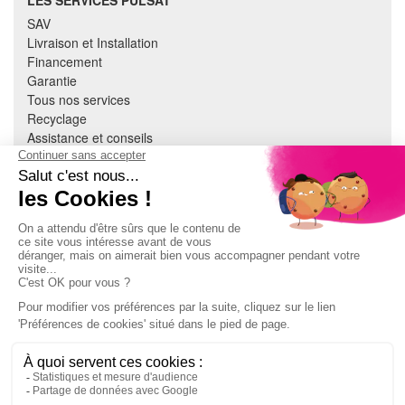
LES SERVICES PULSAT
SAV
Livraison et Installation
Financement
Garantie
Tous nos services
Recyclage
Assistance et conseils
Cuisine équipée
Literie
Nous contacter
Mon compte
À PROPOS
CGV
Mentions légales
Données personnelles
Devenir adhérent
EN SAVOIR PLUS
Indice de réparabilité
Accès extranet Pulsat