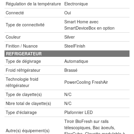
Régulation de la température
Electronique
Connecté
Oui
Smart Home avec
Type de connectivité
SmartDeviceBox en option
Couleur
Silver
Finition / Nuance
SteelFinish
REFRIGERATEUR
Type de dégivrage
Automatique
Froid réfrigérateur
Brassé
Technologie froid
PowerCooling FreshAir
réfrigérateur
Type de clayette(s)
N/C
Nbre total de clayette(s)
N/C
Type d'éclairage
Plafonnier LED
Tiroir BioFresh sur rails
télescopiques, Bac àoeufs,
Autre(s) équipement(s)
FlexCube, Clayette modulable à