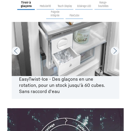
Tiroir à
Range-
glaçons
Modularité
Touch Display
Eclairage LED
bouteilles
Poignée
intégrée
FlexCube
EasyTwist-Ice - Des glaçons en une
L
rotation, pour un stock jusqu'à 60 cubes.
cl
Sans raccord d'eau
r