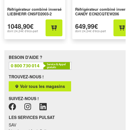
Réfrigérateur combiné inversé
Réfrigérateur combiné inversé
LIEBHERR CNSFD2003-2
CANDY ECN2CQTEW206
1048,90€
649,99€
dont
24,24€
d'éco-part
dont
24,24€
d'éco-part
BESOIN D'AIDE ?
TROUVEZ-NOUS !
Voir tous les magasins
SUIVEZ-NOUS !
LES SERVICES PULSAT
SAV