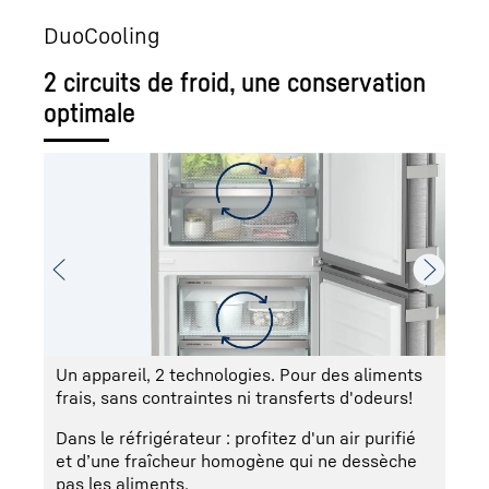
DuoCooling
Duo
2 circuits de froid, une conservation
2 ci
optimale
opt
Un appareil, 2 technologies. Pour des aliments
NoF
frais, sans contraintes ni transferts d'odeurs!
for
Dans le réfrigérateur : profitez d'un air purifié
et d’une fraîcheur homogène qui ne dessèche
pas les aliments.