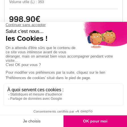
Volume utile (L) : 353
998,90€
En stock
Ajouter au panier
Réfrigérateur combiné inversé LIEBHERR
CND2003-2
Classe énergétique : D
Connecté : Oui