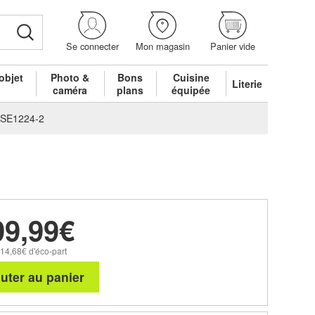
Se connecter
Mon magasin
Panier vide
objet
Photo &
Bons
Cuisine
Literie
é
caméra
plans
équipée
IRSE1224-2
99,99€
 14,68€ d'éco-part
uter au panier