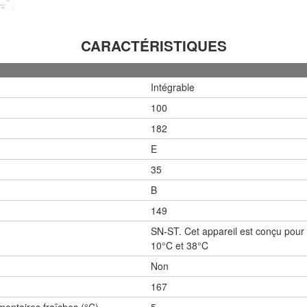
CARACTÉRISTIQUES
Intégrable
100
182
E
35
B
149
SN-ST. Cet appareil est conçu pour 
10°C et 38°C
Non
167
entaires fraîches (°C)
5